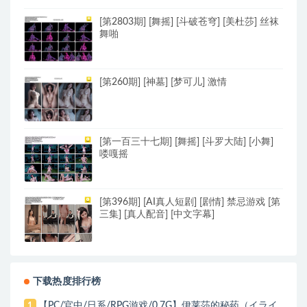
[第2803期] [舞摇] [斗破苍穹] [美杜莎] 丝袜
舞啪
[第260期] [神墓] [梦可儿] 激情
[第一百三十七期] [舞摇] [斗罗大陆] [小舞]
喽嘎摇
[第396期] [AI真人短剧] [剧情] 禁忌游戏 [第
三集] [真人配音] [中文字幕]
下载热度排行榜
【PC/官中/日系/RPG游戏/0.7G】伊莱莎的秘药（イライ
1