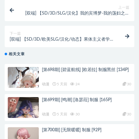
上一篇
[双端] 【SD/3D/SLG/汉化】我的宾博梦-我的荡妇之梦
V0.9.0FULL 双端汉化完结版【6.3G】
下一篇
[双端] 【SD/3D/欧美SLG/汉化/动态】果体主义者学校
Nudist School V0.19 双端汉化版【4.6G
相关文章
[第698期] [碧蓝航线] [欧若拉] 制服黑丝 [134P]
动漫
5 天前
24
30
[第699期] [鸣潮] [洛瑟菈] 制服 [165P]
动漫
5 天前
30
30
[第700期] [无限暖暖] 制服 [92P]