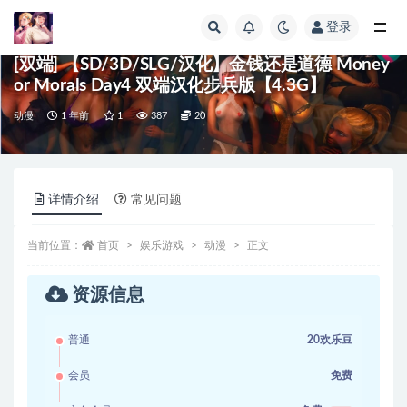
登录
全部
[双端] 【SD/3D/SLG/汉化】金钱还是道德 Money
or Morals Day4 双端汉化步兵版【4.3G】
动漫
1 年前
1
387
20
详情介绍
常见问题
当前位置：
首页
娱乐游戏
动漫
正文
资源信息
普通
20欢乐豆
会员
免费