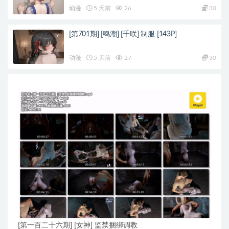
动漫
5 天前
26
30
[第701期] [鸣潮] [千咲] 制服 [143P]
动漫
5 天前
27
30
[第一百二十六期] [女神] 监禁捆绑调教