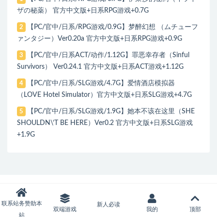
ザの秘薬） 官方中文版+日系RPG游戏+0.7G
【PC/官中/日系/RPG游戏/0.9G】梦醉幻想 （ムチューフ
2
ァンタジー）Ver0.20a 官方中文版+日系RPG游戏+0.9G
【PC/官中/日系ACT/动作/1.12G】罪恶幸存者（Sinful
3
Survivors） Ver0.24.1 官方中文版+日系ACT游戏+1.12G
【PC/官中/日系/SLG游戏/4.7G】爱情酒店模拟器
4
（LOVE Hotel Simulator）官方中文版+日系SLG游戏+4.7G
【PC/官中/日系/SLG游戏/1.9G】她本不该在这里（SHE
5
SHOULDN\’T BE HERE）Ver0.2 官方中文版+日系SLG游戏
+1.9G
联系站务赞助本
新人必读
双端游戏
我的
顶部
站