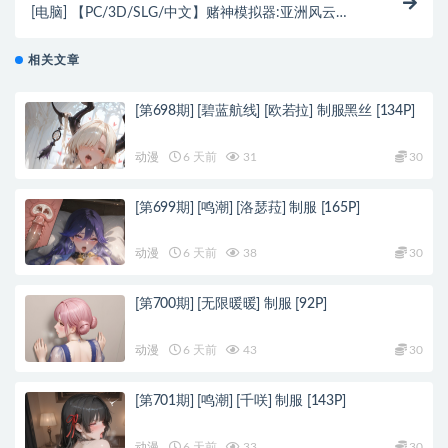
[电脑] 【PC/3D/SLG/中文】赌神模拟器:亚洲风云
Build.11075357 STEAM官方中文版+DLC【5.6G】
相关文章
[第698期] [碧蓝航线] [欧若拉] 制服黑丝 [134P]
动漫
6 天前
31
30
[第699期] [鸣潮] [洛瑟菈] 制服 [165P]
动漫
6 天前
38
30
[第700期] [无限暖暖] 制服 [92P]
动漫
6 天前
43
30
[第701期] [鸣潮] [千咲] 制服 [143P]
动漫
6 天前
33
30