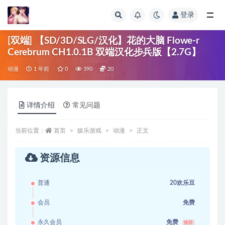
登录
全部
[双端] 【SD/3D/SLG/汉化】花的大脑 Flowe-r
Cerebrum CH1.0.1B 双端汉化步兵版【2.7G】
动漫
1 年前
0
390
20
详情介绍
常见问题
当前位置：
首页
娱乐游戏
动漫
正文
资源信息
普通
20欢乐豆
会员
免费
永久会员
免费
推荐