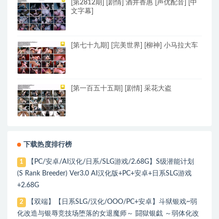
[第2812期] [剧情] 酒井香惠 [声优配音] [中
文字幕]
[第七十九期] [完美世界] [柳神] 小马拉大车
[第一百五十五期] [剧情] 采花大盗
下载热度排行榜
【PC/安卓/AI汉化/日系/SLG游戏/2.68G】S级潜能计划
1
(S Rank Breeder) Ver3.0 AI汉化版+PC+安卓+日系SLG游戏
+2.68G
【双端】【日系SLG/汉化/OOO/PC+安卓】斗狱银戏~弱
2
化改造与银辱竞技场堕落的女退魔师～ 闘獄银戯 ～弱体化改