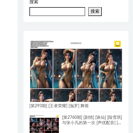
搜索
搜索
[第293期] [王者荣耀] [伽罗] 舞摇
[第2760期] [剧情] [诛仙] [陆雪琪]
与张小凡的第一次 [声优配音] [中
文字幕]