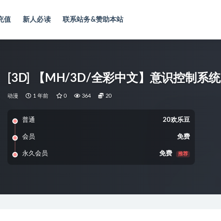
充值
新人必读
联系站务&赞助本站
[3D] 【MH/3D/全彩中文】意识控制系统 0
动漫
1 年前
0
364
20
普通
20欢乐豆
会员
免费
永久会员
免费
推荐