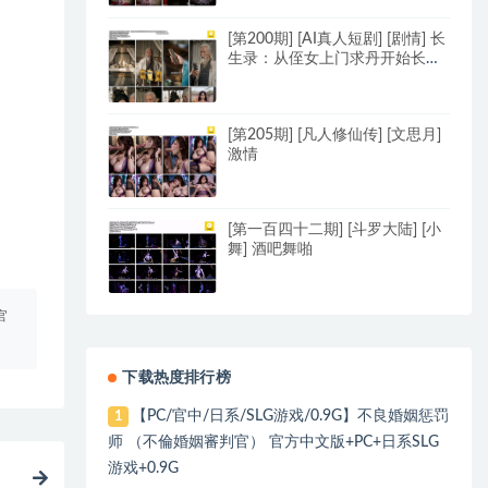
[第200期] [AI真人短剧] [剧情] 长
生录：从侄女上门求丹开始长生
[第六集] [真人配音] [中文字幕]
[第205期] [凡人修仙传] [文思月]
激情
[第一百四十二期] [斗罗大陆] [小
舞] 酒吧舞啪
官
下载热度排行榜
【PC/官中/日系/SLG游戏/0.9G】不良婚姻惩罚
1
师 （不倫婚姻審判官） 官方中文版+PC+日系SLG
游戏+0.9G