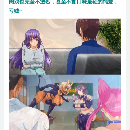
肉戏也完全不激烈，甚至不如口味最轻的纯爱，
亏贼~