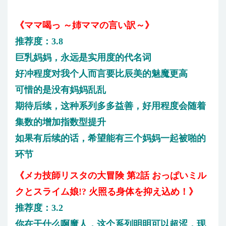
《ママ喝っ ～姉ママの言い訳～》
推荐度：3.8
巨乳妈妈，永远是实用度的代名词
好冲程度对我个人而言要比辰美的魅魔更高
可惜的是没有妈妈乱乱
期待后续，这种系列多多益善，好用程度会随着
集数的增加指数型提升
如果有后续的话，希望能有三个妈妈一起被啪的
环节
《メカ技師リスタの大冒険 第2話 おっぱいミル
クとスライム娘!? 火照る身体を抑え込め！》
推荐度：3.2
你在干什么啊魔人，这个系列明明可以超涩，现