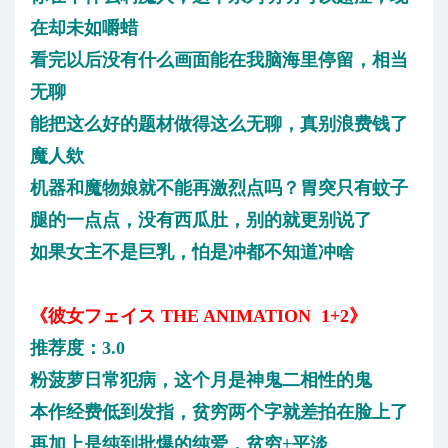
在却未如嚼蜡
看完以后没有什么画面能在我脑海里停留，相当
无聊
能把这么好的题材做得这么无聊，真别浪费钱了
魔人欸
机器和魔物娘就不能再激烈点吗？胃突只有蚊子
腿的一点点，没有西瓜肚，别的就更别说了
如果女主不是巨乳，怕是冲都不知道冲啥
《彼女フェイス THE ANIMATION 1+2》
推荐度：3.0
粉菠萝日常犯病，这个月是神鬼二相性的鬼
本作经费低到发指，贫穷两个字就差拍在脸上了
再加上是纯到批爆的纯爱，贫穷+平淡