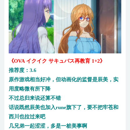
《OVA イクイク サキュバス再教育 1+2》
推荐度：3.6
原作游戏相当好冲，但动画化的监督是辰美，实
用度略微有所下降
不过总归来说还算不错
话说既然辰美也加入rune旗下了，要不把牢苍和
西川也拉过来吧
几兄弟一起涩涩，多是一桩美事啊