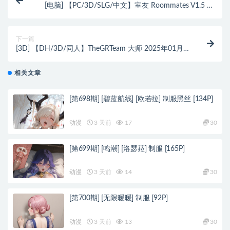
[电脑] 【PC/3D/SLG/中文】室友 Roommates V1.5 官
方中文步兵版【4.8G】
下一篇
[3D] 【DH/3D/同人】TheGRTeam 大师 2025年01月更
新作品 最终幻想14【4G】
相关文章
[第698期] [碧蓝航线] [欧若拉] 制服黑丝 [134P]
动漫
3 天前
17
30
[第699期] [鸣潮] [洛瑟菈] 制服 [165P]
动漫
3 天前
14
30
[第700期] [无限暖暖] 制服 [92P]
动漫
3 天前
13
30