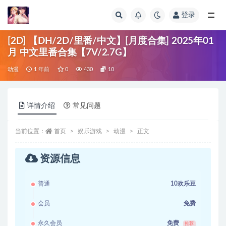
登录
全部
[2D] 【DH/2D/里番/中文】[月度合集] 2025年01
月 中文里番合集【7V/2.7G】
动漫
1 年前
0
430
10
详情介绍
常见问题
当前位置：
首页
娱乐游戏
动漫
正文
资源信息
普通
10欢乐豆
会员
免费
永久会员
免费
推荐