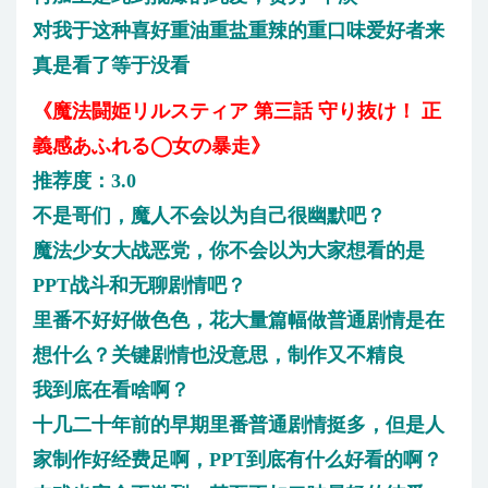
对我于这种喜好重油重盐重辣的重口味爱好者来
真是看了等于没看
《魔法闘姫リルスティア 第三話 守り抜け！ 正
義感あふれる◯女の暴走》
推荐度：3.0
不是哥们，魔人不会以为自己很幽默吧？
魔法少女大战恶党，你不会以为大家想看的是
PPT战斗和无聊剧情吧？
里番不好好做色色，花大量篇幅做普通剧情是在
想什么？关键剧情也没意思，制作又不精良
我到底在看啥啊？
十几二十年前的早期里番普通剧情挺多，但是人
家制作好经费足啊，PPT到底有什么好看的啊？