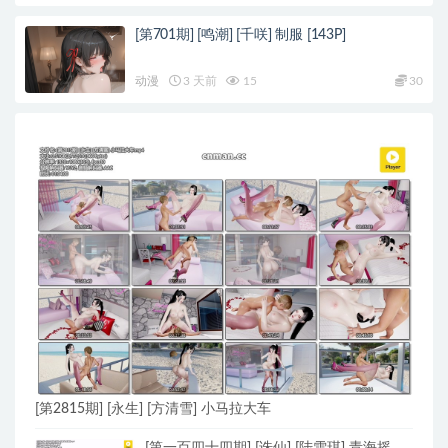
[第701期] [鸣潮] [千咲] 制服 [143P]
动漫
3 天前
15
30
[第2815期] [永生] [方清雪] 小马拉大车
[第一百四十四期] [诛仙] [陆雪琪] 青海摇