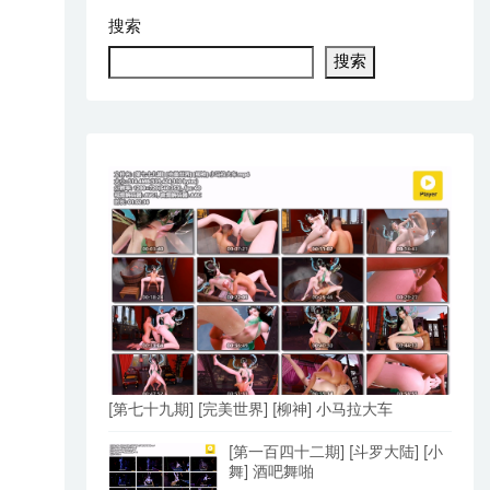
搜索
搜索
[第七十九期] [完美世界] [柳神] 小马拉大车
[第一百四十二期] [斗罗大陆] [小
舞] 酒吧舞啪