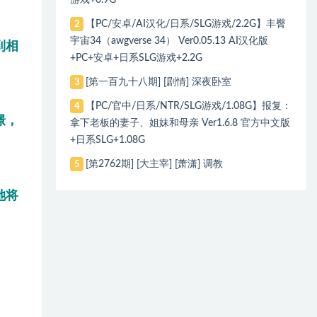
【PC/安卓/AI汉化/日系/SLG游戏/2.2G】丰臀
2
宇宙34（awgverse 34） Ver0.05.13 AI汉化版
到相
+PC+安卓+日系SLG游戏+2.2G
[第一百九十八期] [剧情] 深夜卧室
3
【PC/官中/日系/NTR/SLG游戏/1.08G】报复：
4
憬，
拿下老板的妻子、姐妹和母亲 Ver1.6.8 官方中文版
+日系SLG+1.08G
[第2762期] [大主宰] [萧潇] 调教
5
她将