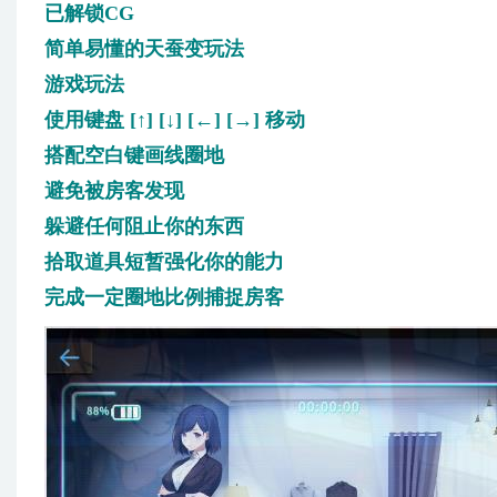
已解锁CG
简单易懂的天蚕变玩法
游戏玩法
使用键盘 [↑] [↓] [←] [→] 移动
搭配空白键画线圈地
避免被房客发现
躲避任何阻止你的东西
拾取道具短暂强化你的能力
完成一定圈地比例捕捉房客