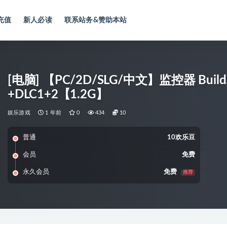
充值
新人必读
联系站务&赞助本站
[电脑] 【PC/2D/SLG/中文】监控器 Buil
+DLC1+2【1.2G】
娱乐游戏
1 年前
0
434
10
普通
10欢乐豆
会员
免费
永久会员
免费
推荐