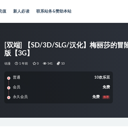
充值
新人必读
联系站务&赞助本站
[双端] 【SD/3D/SLG/汉化】梅丽莎的冒险 Mel
版【3G】
动漫
1 年前
0
541
10
普通
10欢乐豆
会员
免费
永久会员
免费
推荐