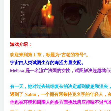
游戏介绍：
欢迎来到第 1 章，标题为“古老的符号”。
宇宙由人类试图生存的晦涩力量支配。
Melissa 是一名流亡法国的女性，试图解决超越
有一天，她对过去错综复杂的决定感到疲惫和沮丧
遇到了 Nahui，一个拥有阿兹特克名字的年轻人，
他也被环境和周围人的多方面挑战所压得喘不过气