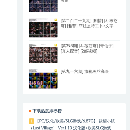
激情
[第二百二十九期] [剧情] [斗破苍
穹] [雅菲] 菲姐是特工 [中文字幕]
[中文配音]
[第398期] [斗破苍穹] [青仙子]
[真人配音] [2部视频]
[第九十六期] 旗袍黑丝高跟
下载热度排行榜
【PC/汉化/欧美/SLG游戏/6.87G】 欲望小镇
1
（Lust Village） Ver1.10 汉化版+欧美SLG游戏