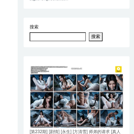
搜索
搜索
[第232期] [剧情] [永生] [方清雪] 师弟的请求 [真人