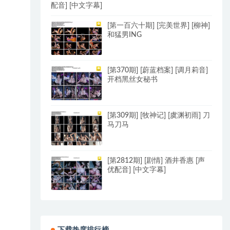
配音] [中文字幕]
[第一百六十期] [完美世界] [柳神]
和猛男ING
[第370期] [蔚蓝档案] [调月莉音]
开档黑丝女秘书
[第309期] [牧神记] [虞渊初雨] 刀
马刀马
[第2812期] [剧情] 酒井香惠 [声
优配音] [中文字幕]