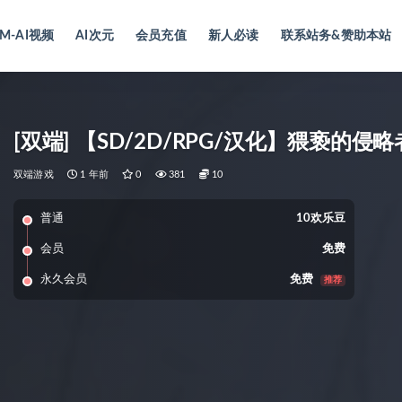
M-AI视频
AI次元
会员充值
新人必读
联系站务&赞助本站
[双端] 【SD/2D/RPG/汉化】猥亵的侵略者
双端游戏
1 年前
0
381
10
普通
10欢乐豆
会员
免费
永久会员
免费
推荐