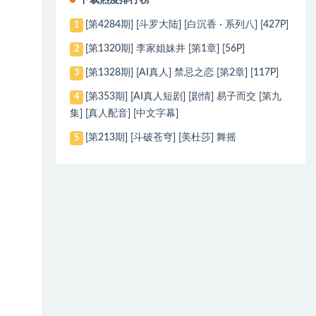
下载热度排行榜
[第4284期] [斗罗大陆] [白沉香 · 系列八] [427P]
1
[第1320期] 李家姐妹井 [第1章] [56P]
2
[第1328期] [AI真人] 禁忌之恋 [第2章] [117P]
3
[第353期] [AI真人短剧] [剧情] 易子而交 [第九
4
集] [真人配音] [中文字幕]
[第213期] [斗破苍穹] [美杜莎] 舞摇
5