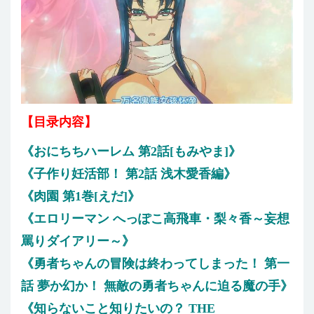
【目录内容】
《おにちちハーレム 第2話[もみやま]》
《子作り妊活部！ 第2話 浅木愛香編》
《肉園 第1巻[えだ]》
《エロリーマン へっぽこ高飛車・梨々香～妄想
罵りダイアリー～》
《勇者ちゃんの冒険は終わってしまった！ 第一
話 夢か幻か！ 無敵の勇者ちゃんに迫る魔の手》
《知らないこと知りたいの？ THE