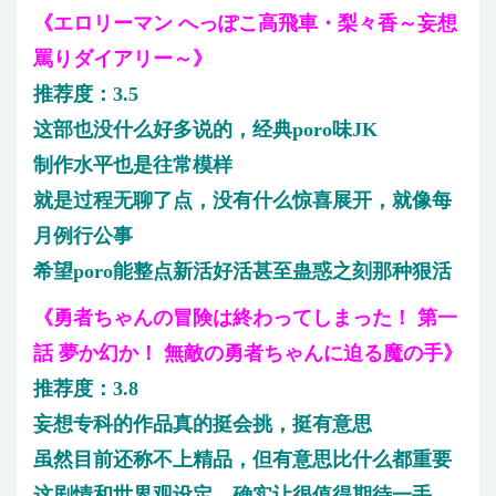
《エロリーマン へっぽこ高飛車・梨々香～妄想
罵りダイアリー～》
推荐度：3.5
这部也没什么好多说的，经典poro味JK
制作水平也是往常模样
就是过程无聊了点，没有什么惊喜展开，就像每
月例行公事
希望poro能整点新活好活甚至蛊惑之刻那种狠活
《勇者ちゃんの冒険は終わってしまった！ 第一
話 夢か幻か！ 無敵の勇者ちゃんに迫る魔の手》
推荐度：3.8
妄想专科的作品真的挺会挑，挺有意思
虽然目前还称不上精品，但有意思比什么都重要
这剧情和世界观设定，确实让很值得期待一手