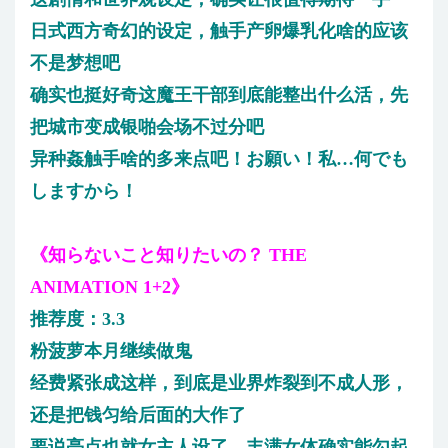
日式西方奇幻的设定，触手产卵爆乳化啥的应该
不是梦想吧
确实也挺好奇这魔王干部到底能整出什么活，先
把城市变成银啪会场不过分吧
异种姦触手啥的多来点吧！お願い！私…何でも
しますから！
《知らないこと知りたいの？ THE
ANIMATION 1+2》
推荐度：3.3
粉菠萝本月继续做鬼
经费紧张成这样，到底是业界炸裂到不成人形，
还是把钱匀给后面的大作了
要说亮点也就女主人设了，丰满女体确实能勾起