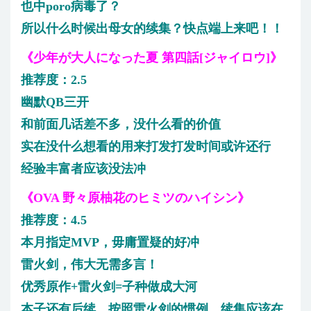
也中poro病毒了？
所以什么时候出母女的续集？快点端上来吧！！
《少年が大人になった夏 第四話[ジャイロウ]》
推荐度：2.5
幽默QB三开
和前面几话差不多，没什么看的价值
实在没什么想看的用来打发打发时间或许还行
经验丰富者应该没法冲
《OVA 野々原柚花のヒミツのハイシン》
推荐度：4.5
本月指定MVP，毋庸置疑的好冲
雷火剑，伟大无需多言！
优秀原作+雷火剑=子种做成大河
本子还有后续，按照雷火剑的惯例，续集应该在