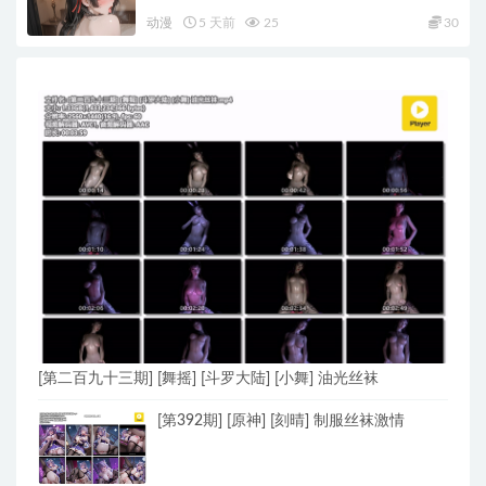
动漫
5 天前
25
30
[第二百九十三期] [舞摇] [斗罗大陆] [小舞] 油光丝袜
[第392期] [原神] [刻晴] 制服丝袜激情