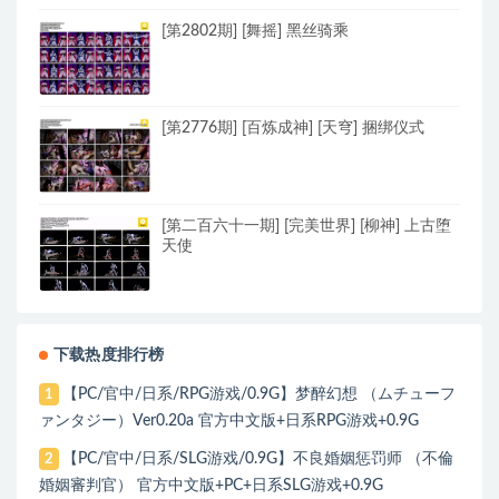
[第2802期] [舞摇] 黑丝骑乘
[第2776期] [百炼成神] [天穹] 捆绑仪式
[第二百六十一期] [完美世界] [柳神] 上古堕
天使
下载热度排行榜
【PC/官中/日系/RPG游戏/0.9G】梦醉幻想 （ムチューフ
1
ァンタジー）Ver0.20a 官方中文版+日系RPG游戏+0.9G
【PC/官中/日系/SLG游戏/0.9G】不良婚姻惩罚师 （不倫
2
婚姻審判官） 官方中文版+PC+日系SLG游戏+0.9G