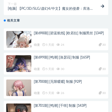
下一篇
[电脑] 【PC/3D/SLG/虚幻4/中文】魔女的侵袭：库洛
的房间 V0.5.0 官方中文版【2.9G】
相关文章
[第698期] [碧蓝航线] [欧若拉] 制服黑丝 [134P]
动漫
5 天前
24
30
[第699期] [鸣潮] [洛瑟菈] 制服 [165P]
动漫
5 天前
30
30
[第700期] [无限暖暖] 制服 [92P]
动漫
5 天前
26
30
[第701期] [鸣潮] [千咲] 制服 [143P]