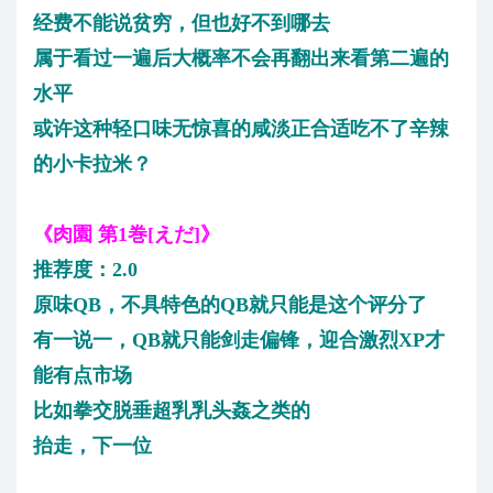
经费不能说贫穷，但也好不到哪去
属于看过一遍后大概率不会再翻出来看第二遍的
水平
或许这种轻口味无惊喜的咸淡正合适吃不了辛辣
的小卡拉米？
《肉園 第1巻[えだ]》
推荐度：2.0
原味QB，不具特色的QB就只能是这个评分了
有一说一，QB就只能剑走偏锋，迎合激烈XP才
能有点市场
比如拳交脱垂超乳乳头姦之类的
抬走，下一位