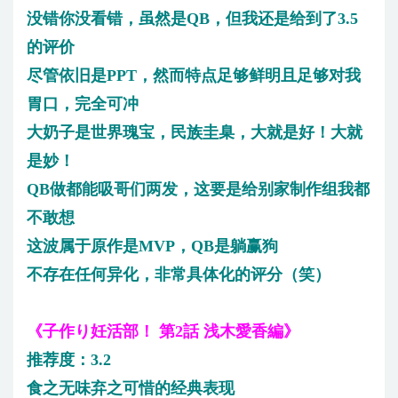
没错你没看错，虽然是QB，但我还是给到了3.5
的评价
尽管依旧是PPT，然而特点足够鲜明且足够对我
胃口，完全可冲
大奶子是世界瑰宝，民族圭臬，大就是好！大就
是妙！
QB做都能吸哥们两发，这要是给别家制作组我都
不敢想
这波属于原作是MVP，QB是躺赢狗
不存在任何异化，非常具体化的评分（笑）
《子作り妊活部！ 第2話 浅木愛香編》
推荐度：3.2
食之无味弃之可惜的经典表现