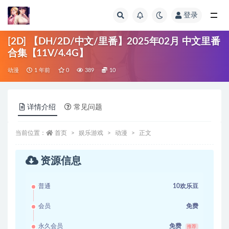
登录
全部
[2D] 【DH/2D/中文/里番】2025年02月 中文里番
合集【11V/4.4G】
动漫
1 年前
0
389
10
详情介绍
常见问题
当前位置：
首页
娱乐游戏
动漫
正文
资源信息
普通
10欢乐豆
会员
免费
永久会员
免费
推荐