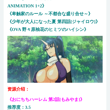
ANIMATION 1+2》
《卑触家のルール ～不都合な盛り合せ～》
《少年が大人になった夏 第四話[ジャイロウ]》
《OVA 野々原柚花のヒミツのハイシン》
资源介绍：
《おにちちハーレム 第2話[もみやま]》
推荐度：3.5