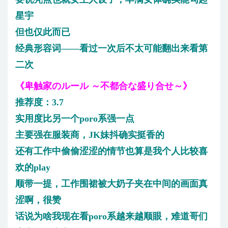
星宇
但也仅此而已
经典形容词——看过一次后不太可能翻出来看第
二次
《卑触家のルール ～不都合な盛り合せ～》
推荐度：3.7
实用度比另一个poro系强一点
主要强在服装商，JK妹抖确实挺香的
还有工作中偷偷涩涩的情节也算是我个人比较喜
欢的play
顺带一提，工作围裙被大奶子夹在中间的画面真
涩啊，很赞
话说为啥我现在看poro系越来越顺眼，难道哥们