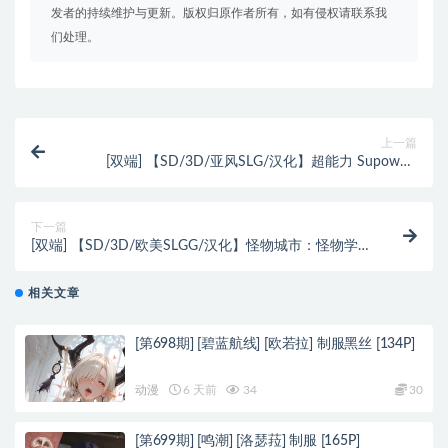
发者的持续维护与更新。版权归原作者所有，如有侵权请联系我
们处理。
上一篇
[双端] 【SD/3D/亚风SLG/汉化】超能力 Supower-
Remake V0.54 双端汉化步兵重制版【2G】
下一篇
[双端] 【SD/3D/欧美SLGG/汉化】怪物城市：怪物学
院的故事 V0.3.0 双端汉化版【2.7G】
相关文章
[第698期] [碧蓝航线] [欧若拉] 制服黑丝 [134P]
动漫
6 天前
34
30
[第699期] [鸣潮] [洛瑟菈] 制服 [165P]