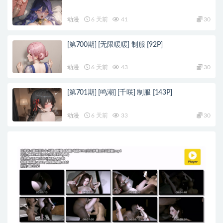
动漫
6 天前
41
30
[第700期] [无限暖暖] 制服 [92P]
动漫
6 天前
43
30
[第701期] [鸣潮] [千咲] 制服 [143P]
动漫
6 天前
33
30