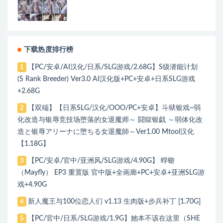
下载热度排行榜
【PC/安卓/AI汉化/日系/SLG游戏/2.68G】S级潜能计划
1
(S Rank Breeder) Ver3.0 AI汉化版+PC+安卓+日系SLG游戏
+2.68G
【双端】【日系SLG/汉化/OOO/PC+安卓】斗狱银戏~弱
2
化改造与银辱竞技场堕落的女退魔师～ 闘獄银戯 ～弱体化改
造と银辱アリーナに堕ちる女退魔師～Ver1.00 Mtool汉化
【1.18G】
【PC/安卓/官中/亚洲风/SLG游戏/4.90G】 蜉蝣
3
（Mayfly） EP3 重置版 官中版+全画廊+PC+安卓+亚洲SLG游
戏+4.90G
新人魔王与100位恋人们 v1.13 生肉版+步兵补丁 [1.70G]
4
【PC/官中/日系/SLG游戏/1.9G】她本不该在这里（SHE
5