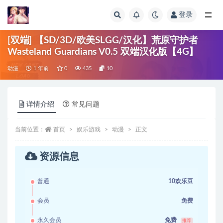
登录
全部
[双端] 【SD/3D/欧美SLGG/汉化】荒原守护者
Wasteland Guardians V0.5 双端汉化版【4G】
动漫
1 年前
0
435
10
详情介绍
常见问题
当前位置：
首页
娱乐游戏
动漫
正文
资源信息
普通
10欢乐豆
会员
免费
永久会员
免费
推荐