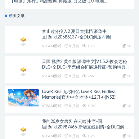
【电脑】尾行1-精品经典-典藏版-日文版-1.0-电脑
[778MB]
相关文章
禁止过分投入2 夏日大排档|豪华中
文|Build.20586137+全DLC|解压即撸|
STEAM游戏
8 月前
1.1K
10
天国 拯救2 黄金版|豪华中文|V1.5.2-教会之秘
DLC+全DLC+季票组合扩展通行证+预购特典
+修改器|解压即撸|
STEAM游戏
8 月前
756
10
LoveR Kiss 无尽回忆 LoveR Kiss Endless
Memories|官方中文|本体+1.2升补|NSZ|
STEAM游戏
8 月前
1.0K
10
我的26岁女房客 在云端|中字-国
语|Build.20987466-新增支线剧情+全DLC|解压
即撸|
STEAM游戏
8 月前
1.2K
10