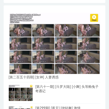
[第二百五十四期] [女神] 人妻诱惑
[第六十一期] [斗罗大陆] [小舞] 头等舱兔子
奇遇记
[第299期] [遮天] [伊轻舞] 激情