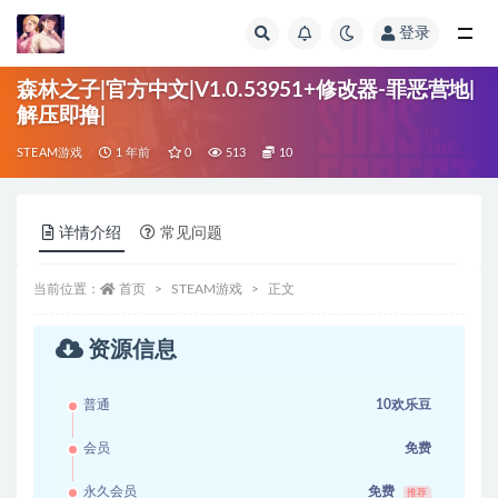
登录
全部
森林之子|官方中文|V1.0.53951+修改器-罪恶营地|
解压即撸|
STEAM游戏
1 年前
0
513
10
详情介绍
常见问题
当前位置：
首页
STEAM游戏
正文
资源信息
普通
10欢乐豆
会员
免费
永久会员
免费
推荐