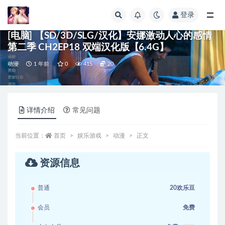
登录
全部
[电脑] 【SD/3D/SLG/汉化】安娜激动人心的感情
第二季 CH2EP18 双端汉化版【6.4G】
动漫
1 年前
0
415
20
详情介绍
常见问题
当前位置：
首页
娱乐游戏
动漫
正文
资源信息
普通
20欢乐豆
会员
免费