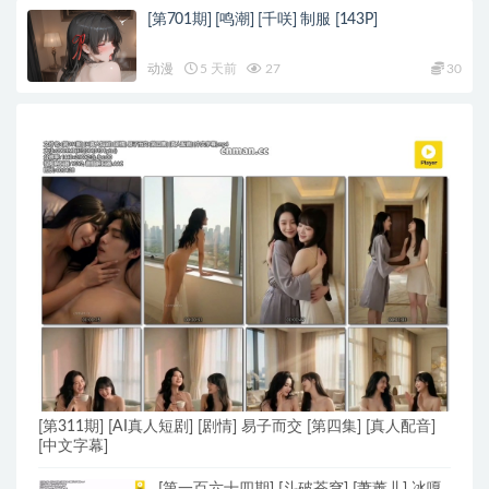
[第701期] [鸣潮] [千咲] 制服 [143P]
动漫
5 天前
27
30
[第311期] [AI真人短剧] [剧情] 易子而交 [第四集] [真人配音]
[中文字幕]