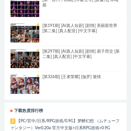
[第一百六十四期] [斗破苍穹] [萧薰儿] 冰嘎
摇
[第191期] [AI真人短剧] [剧情] 美丽新世界
[第二集] [真人配音] [中文字幕]
[第297期] [AI真人短剧] [剧情] 易子而交 [第
二集] [真人配音] [中文字幕]
[第326期] [王者荣耀] [伽罗] 激情
下载热度排行榜
【PC/官中/日系/RPG游戏/0.9G】梦醉幻想 （ムチューフ
1
ァンタジー）Ver0.20a 官方中文版+日系RPG游戏+0.9G