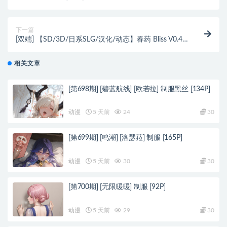
Detective Mikami STEAM官方中文正式版【4G】
下一篇
[双端] 【SD/3D/日系SLG/汉化/动态】春药 Bliss V0.4.2
双端汉化版【3.8G】
相关文章
[第698期] [碧蓝航线] [欧若拉] 制服黑丝 [134P]
动漫
5 天前
24
30
[第699期] [鸣潮] [洛瑟菈] 制服 [165P]
动漫
5 天前
30
30
[第700期] [无限暖暖] 制服 [92P]
动漫
5 天前
29
30